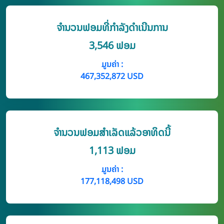
ຈຳນວນຟອມທີ່ກຳລັງດຳເນີນການ
3,546 ຟອມ
ມູນຄ່າ :
467,352,872 USD
ຈໍານວນຟອມສໍາເລັດແລ້ວອາທິດນີ້
1,113 ຟອມ
ມູນຄ່າ :
177,118,498 USD