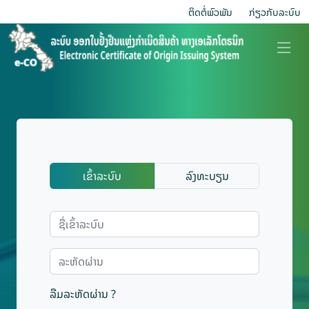
ຕິດຕໍ່ພົວພັນ
ກ່ຽວ​ກັບ​ລະບົບ
ເຂົ້າລະບົບ
ລົງທະບຽນ
ລືມລະຫັດຜ່ານ ?