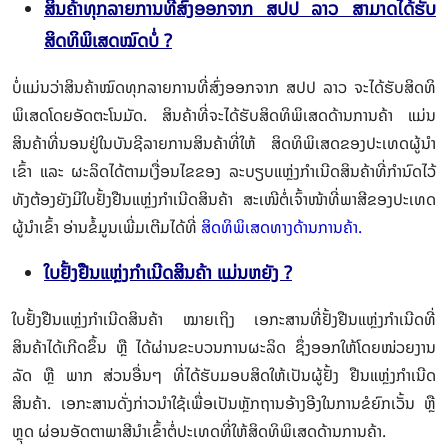
ສິນຄ້າທຸກລາຍການທີ່ສົ່ງອອກຈາກ ສປປ ລາວ ສາມາດໄດ້ຮັບ
ສິດທິພິເສດໝົດບໍ່ ?
ບໍ່ແມ່ນວ່າສິນຄ້າໝົດທຸກລາຍການທີ່ສົ່ງອອກຈາກ ສປປ ລາວ ຈະໄດ້ຮັບສິດທິ
ພິເສດໂດຍອັດຕະໂນມັດ. ສິນຄ້າທີ່ຈະໄດ້ຮັບສິດທິພິເສດດ້ານການຄ້າ ແມ່ນ
ສິນຄ້າທີ່ນອນຢູ່ໃນບັນຊີລາຍການສິນຄ້າທີ່ໃຫ້ ສິດທິພິເສດຂອງປະເທດຜູ້ນຳ
ເຂົ້າ ແລະ ຜະລິດໄດ້ຕາມເງື່ອນໄຂຂອງ ລະບຽບແຫຼ່ງກຳເນີດສິນຄ້າທີ່ກຳນົດໄວ້
ທັງຕ້ອງຍັງມີໃບຢັ້ງຢືນແຫຼ່ງກຳເນີດສິນຄ້າ ສະເໜີຕໍ່ເຈົ້າໜ້າທີ່ພາສີຂອງປະເທດ
ຜູ້ນຳເຂົ້າ ອ່ານຂໍ້ມູນເພີ່ມເຕີມໄດ້ທີ່
ສິດທິພິເສດທາງດ້ານການຄ້າ.
ໃບຢັ້ງຢືນແຫຼ່ງກຳເນີດສິນຄ້າ ແມ່ນຫຍັງ ?
ໃບຢັ້ງຢືນແຫຼ່ງກຳເນີດສິນຄ້າ ໝາຍເຖິງ ເອກະສານທີ່ຢັ້ງຢືນແຫຼ່ງກຳເນີດທີ່
ສິນຄ້າໄດ້ເກີດຂຶ້ນ ຫຼື ໄດ້ຜ່ານຂະບວນການຜະລິດ ຊຶ່ງອອກໃຫ້ໂດຍໜ່ວຍງານ
ລັດ ຫຼື ພາກ ສ່ວນອື່ນໆ ທີ່ໄດ້ຮັບມອບສິດໃຫ້ເປັນຜູ້ຢັ້ງ ຢືນແຫຼ່ງກຳເນີດ
ສິນຄ້າ. ເອກະສານດັ່ງກ່າວນຳໃຊ້ເພື່ອເປັນຫຼັກຖານອ້າງອີງໃນການຂໍຍົກເວັ້ນ ຫຼື
ຫຼຸດ ຜ່ອນອັດຕາພາສີນຳເຂົ້າຕໍ່ປະເທດທີ່ໃຫ້ສິດທິພິເສດດ້ານການຄ້າ.