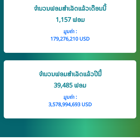
ຈໍານວນຟອມສໍາເລັດແລ້ວເດືອນນີ້
1,157 ຟອມ
ມູນຄ່າ :
179,276,210 USD
ຈໍານວນຟອມສໍາເລັດແລ້ວປີນີ້
39,485 ຟອມ
ມູນຄ່າ :
3,578,994,693 USD