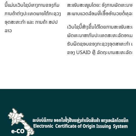
ນີ້ແມ່ນເວັບໄຊນ໌ທາງການຂອງກົມ
ສະໜັບສະໜູນໂດຍ: ອົງການພັດທະນາສາ
ການຄ້າຕ່າງປະເທດພາຍໃຕ້ກະຊວງ
ສະພາບແວດລ້ອມທີ່ເອື້ອອຳນວຍຕໍ່ທຸລ
ອຸດສະຫະກຳ ແລະ ການຄ້າ ສປປ
ເວັບໄຊນີ້ສ້າງຂຶ້ນໄດ້ໂດຍການສະໜັບສ
ລາວ
ພັດທະນາສາກົນປະເທດສະຫະລັດອາເມລິກາ
ຮັບຜິດຊອບຂອງກະຊວງອຸດສາຫະກຳ ແລະ ກ
ຂອງ USAID ຫຼື ລັດຖະບານສະຫະລັດອາ