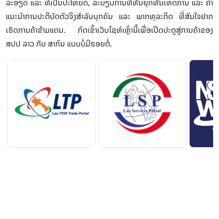
ລະອຽດ ແລະ ທີ່ເປັນປະໂຫຍດ, ລະບຽບການທີ່ທັນຍຸກທັນເຫດການ ແລະ ຄໍາ
ແນະນໍາການປະຕິບັດຕົວຈິງສໍາລັບບຸກຄົນ ແລະ ພາກທຸລະກິດ ທີ່ສົນໃຈຢາກ
ເຮັດການຄ້າຂ້າມແດນ. ກົດເຂົ້າເວັບໄຊທ໌ເຫຼົ່ານີ້ເພື່ອເປີດປະຕູສູ່ການຄ້າຂອງ
ສປປ ລາວ ກັບ ສາກົນ ແບບບໍ່ມີຮອຍຕໍ່.