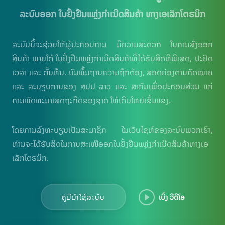
ລະບົບອອກ ໃບຢັ້ງຢືນແຫຼ່ງກຳເນີດສິນຄ້າ ທາງເອເລັກໂຕຣນິກ
ລະບົບນີ້​ຈະ​ຊ່ວຍ​ໃຫ້​ຜູ້ປະກອບການ ​ມີຄວາມສະດວກ ໃນການສົ່ງອອກ
ສິນຄ້າ ພາຍໃຕ້ ໃບຢັ້ງຢືນແຫຼ່ງກຳເນີດສິນຄ້າທີ່ໄດ້ຮັບສິດທິພິເສດ, ປະຢັດ
ເວລາ ແລະ ຕົ້ນທຶນ. ບົນພື້ນຖານຄວາມຖືກຕ້ອງ, ສອດຄ່ອງຕາມກົດໝາຍ
ແລະ ລະບຽບການຂອງ ສປປ ລາວ ແລະ ສາກົນເພື່ອປະກອບສ່ວນ ແກ່
ການພັດທະນາເສດຖະກິດຂອງຊາດ ໃຫ້ເຕີບໃຫຍ່ເຂັ້ມແຂງ.
ໂດຍການລົງທະບຽນເປັນສະມາຊິກ ໃນເວັບໄຊທ໌ຂອງລະບົບພວກເຮົາ​,
ທ່ານ​ຈະ​ໄດ້​ຮັບສິດໃນການສະເໜີອອກໃບຢັ້ງຢືນແຫຼ່ງກຳເນີດສິນຄ້າທາງເອ
ເລັກໂຕຣນິກ.
ຄູ່ມືນຳໃຊ້ລະບົບ
ເບິ່ງ ວີດີໂອ