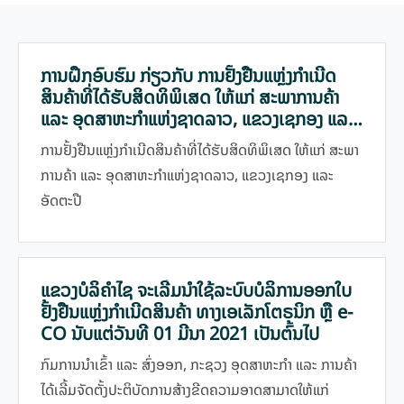
ການຝຶກອົບຮົມ ກ່ຽວກັບ ການຢັ້ງຢືນແຫຼ່ງກຳເນີດ
ສິນຄ້າທີ່ໄດ້ຮັບສິດທິພິເສດ ໃຫ້ແກ່ ສະພາການຄ້າ
ແລະ ອຸດສາຫະກຳແຫ່ງຊາດລາວ, ແຂວງເຊກອງ ແລະ
ອັດຕະປື
ການຢັ້ງຢືນແຫຼ່ງກຳເນີດສິນຄ້າທີ່ໄດ້ຮັບສິດທິພິເສດ ໃຫ້ແກ່ ສະພາ
ການຄ້າ ແລະ ອຸດສາຫະກຳແຫ່ງຊາດລາວ, ແຂວງເຊກອງ ແລະ
ອັດຕະປື
ແຂວງບໍລິຄຳໄຊ ຈະເລີ່ມນໍາໃຊ້ລະບົບບໍລິການອອກໃບ
ຢັ້ງຢືນແຫຼ່ງກໍາເນີດສິນຄ້າ ທາງເອເລັກໂຕຣນິກ ຫຼື e-
CO ນັບແຕ່ວັນທີ 01 ມີນາ 2021 ເປັນຕົ້ນໄປ
ກົມການນໍາເຂົ້າ ແລະ ສົ່ງອອກ, ກະຊວງ ອຸດສາຫະກໍາ ແລະ ການຄ້າ
ໄດ້ເລີ້ມຈັດຕັ້ງປະຕິບັດການສ້າງຂີດຄວາມອາດສາມາດໃຫ້ແກ່