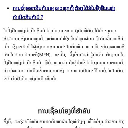
ການສົ່ງອອກສິນຄ້າຂອງລາວທຸກຄັ້ງຕ້ອງໄດ້ຂໍໃບຢັ້ງຢືນແຫຼ່ງ
ກຳເນີດສິນຄ້າບໍ່ ?
ໃບຢັ້ງຢືນແຫຼ່ງກຳເນີດສິນຄ້າບໍ່ແມ່ນເອກະສານບັງຄັບທີ່ຕ້ອງໄດ້ຂໍອະນຸຍາດ
ສຳລັບການສົ່ງອອກທຸກຄັ້ງ, ແຕ່ຫາກນຳໃຊ້ເພື່ອຂໍຫຼຸດຜ່ອນ ຫຼື ຍົກເວັ້ນພາສີນຳ
ເຂົ້າ ຊຶ່ງຈະເຮັດໃຫ້ຜູ້ສົ່ງອອກສາມາດປະຢັດຕົ້ນທຶນ ແທນທີ່ຈະຕ້ອງເສຍພາສີ
ເຕັມໃນອັດຕາປົກກະຕິ(MFN). ສະນັ້ນ, ຈຶ່ງຂຶ້ນກັບວ່າຜູ້ນຳເຂົ້າ ຕ້ອງການໃບ
ຢັ້ງຢືນແຫຼ່ງກຳເນີດສິນຄ້າ ຫຼືບໍ່. ໝາຍວ່າ ຖ້າຜູ້ນຳເຂົ້າບໍ່ຕ້ອງການເອກະສານດັ່ງ
ກ່າວກໍສາມາດ ດຳເນີນຂັ້ນຕອນການສົ່ງ ອອກແບບປົກກະຕິໂດຍບໍ່ຈຳເປັນຕ້ອງ
ຂໍເອົາ ໃບຢັ້ງຢືນແຫຼ່ງກຳເນີດສິນຄ້າ.
ການເຊື່ອມໂຍງທີ່ສຳຄັນ
ສິ່ງນີ້, ຈະຊ່ວຍໃຫ້ທ່ານສາມາດຄົ້ນຫາເວັບໄຊທ໌ຕ່າງໆ ທິ່ໃຫ້ຂໍ້ມູນຂ່າວສານຢ່າງ