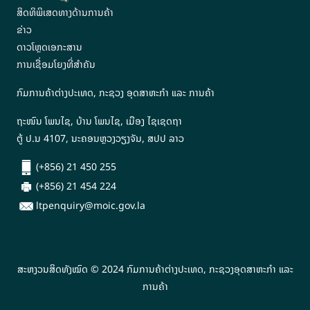
ສິດທິພິເສດທາງດ້ານການຄ້າ
ຂ່າວ
ດາວໂຫຼດເອກະສານ
ການເຊື່ອມໂຍງທີ່ສຳຄັນ
ກົມການຄ້າຕ່າງປະເທດ, ກະຊວງ ອຸດສາຫະກຳ ແລະ ການຄ້າ
ຖະໜົນ ໂພນໄຊ, ບ້ານ ໂພນໄຊ, ເມືອງ ໄຊເຊດຖາ
ຕູ້ ປ.ນ 4107, ນະຄອນຫຼວງວຽງຈັນ, ສປປ ລາວ
(+856) 21 450 255
(+856) 21 454 224
ltpenquiry@moic.gov.la
ສະຫງວນສິດທັງໝົດ © 2024 ກົມການຄ້າຕ່າງປະເທດ, ກະຊວງອຸດສາຫະກຳ ແລະ
ການຄ້າ