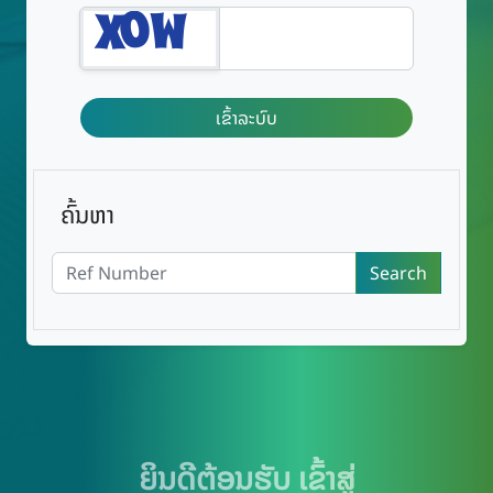
ເຂົ້າລະບົບ
ຄົ້ນຫາ
Search
ຍິນ​ດີ​ຕ້ອນຮັບ​ ເຂົ້າ​ສູ່