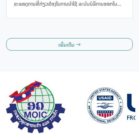
ຂະແໜງການທີ່ກ່ຽວຂ້ອງໃນການນໍາໃຊ້ ລະບົບບໍລິການອອກໃບ
ຢັ້ງຢືນແຫຼ່ງກໍາເນີດສິນຄ້າ ທາງເອເລັກໂຕຣນິກ ຫຼື e-CO; ການ
ຈັດຕັ້ງປະຕິບັດການຢັ້ງຢືນແຫຼ່ງກຳເນີດສິນຄ້າດ້ວຍຕົນເອງ ແລະ
ການອອກໃບຢັ້ງຢືນແຫຼ່ງກໍາເນີດສິນຄ້າພາຍໃຕ້ສັນຍາການຄ້າດ້ານ
ສິນຄ້າອາຊຽນທາງເອເລັກໂຕຣນິກ (e-Form D) ໃຫ້ທັງພາກລັດ
ເພີ່ມເຕີມ
ແລະ ທຸລະກິດ ທີ່ຈະຊ່ວຍ ປະຢັດເວລາ ແລະ ຄ່າໃຊ້ຈ່າຍ ໃຫ້ແກ່ຜູ້
ປະກອບການ ແລະ ມີຄວາມສະດວກສະບາຍຫຼາຍຂື້ນກວ່າໃນເມື່ອ
ກ່ອນ ທີ່ນຳໃຊ້ການອອກໃບຢັ້ງຢືນແຫຼ່ງກຳເນີດສິນຄ້າ ດ້ວຍລະບົບ
ເຈ້ຍສໍ. ນອກຈາກນີ້, e-CO ກໍ່ຍັງເປັນລະບົບແບບຖານຂໍ້ມູນທີ່ມີ
ຄວາມລະອຽດ ແລະ ປອດໄພທີ່ສຸດສຳລັບທຸກພາກລັດ ແລະ
ທຸລະກິດ.