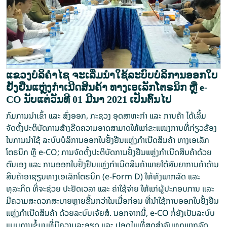
ແຂວງບໍລິຄຳໄຊ ຈະເລີ່ມນໍາໃຊ້ລະບົບບໍລິການອອກໃບ
ຢັ້ງຢືນແຫຼ່ງກໍາເນີດສິນຄ້າ ທາງເອເລັກໂຕຣນິກ ຫຼື e-
CO ນັບແຕ່ວັນທີ 01 ມີນາ 2021 ເປັນຕົ້ນໄປ
ກົມການນໍາເຂົ້າ ແລະ ສົ່ງອອກ, ກະຊວງ ອຸດສາຫະກໍາ ແລະ ການຄ້າ ໄດ້ເລີ້ມ
ຈັດຕັ້ງປະຕິບັດການສ້າງຂີດຄວາມອາດສາມາດໃຫ້ແກ່ຂະແໜງການທີ່ກ່ຽວຂ້ອງ
ໃນການນໍາໃຊ້ ລະບົບບໍລິການອອກໃບຢັ້ງຢືນແຫຼ່ງກໍາເນີດສິນຄ້າ ທາງເອເລັກ
ໂຕຣນິກ ຫຼື e-CO; ການຈັດຕັ້ງປະຕິບັດການຢັ້ງຢືນແຫຼ່ງກຳເນີດສິນຄ້າດ້ວຍ
ຕົນເອງ ແລະ ການອອກໃບຢັ້ງຢືນແຫຼ່ງກໍາເນີດສິນຄ້າພາຍໃຕ້ສັນຍາການຄ້າດ້ານ
ສິນຄ້າອາຊຽນທາງເອເລັກໂຕຣນິກ (e-Form D) ໃຫ້ທັງພາກລັດ ແລະ
ທຸລະກິດ ທີ່ຈະຊ່ວຍ ປະຢັດເວລາ ແລະ ຄ່າໃຊ້ຈ່າຍ ໃຫ້ແກ່ຜູ້ປະກອບການ ແລະ
ມີຄວາມສະດວກສະບາຍຫຼາຍຂື້ນກວ່າໃນເມື່ອກ່ອນ ທີ່ນຳໃຊ້ການອອກໃບຢັ້ງຢືນ
ແຫຼ່ງກຳເນີດສິນຄ້າ ດ້ວຍລະບົບເຈ້ຍສໍ. ນອກຈາກນີ້, e-CO ກໍ່ຍັງເປັນລະບົບ
ແບບຖານຂໍ້ມູນທີ່ມີຄວາມລະອຽດ ແລະ ປອດໄພທີ່ສຸດສຳລັບທຸກພາກລັດ