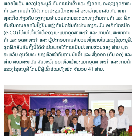
ພອຍ​ໄພ​ລິນ ແຂວງ​ໄຊ​ຍະ​ບູ​ລີ ກົມ​ການ​ນຳ​ເຂົ້າ ແລະ ສົ່ງ​ອອກ, ກະ​ຊວງ​ອຸດ​ສາ​ຫະ​
ກຳ ແລະ ການ​ຄ້າ ໄດ້ຈັດກອງປະຊຸມປຶກສາຫາລື ລະຫວ່າງພາກລັດ ກັບ ພາກ
ທຸລະກິດ ກ່ຽວກັບ ວຽກ​ງານ​ອຳ​ນວຍ​ຄວາມ​ສະ​ດວກ​ທາງ​ດ້ານ​ການ​ຄ້າ ແລະ ຝຶກ
ອົບຮົມການອອກໃບຢັ້ງຢືນແຫຼ່ງກໍາເນີດສິນຄ້າຜ່ານທາງລະບົບເອເລັກໂຕຣນິກ
(e-CO) ໃຫ້​​ແກ່​ເຈົ້າ​ໜ້າ​ທີ່​ຂອງ ພະ​ແນກ​ອຸດ​ສາ​ຫະ​ກຳ ແລະ ການ​ຄ້າ, ສະ​ພາ​ການ​
ຄ້າ ແລະ ອຸດ​ສາ​ຫະກຳ ແລະ ຜູ້​ປະ​ກອບ​ການ​ຈຳ​ນວນ​ໜຶ່ງ​ພາຍ​ໃນ​ແຂວງໄຊ​ຍະ​ບູ​ລີ.
ຊຸດຝຶກອົບຮົມຄັ້ງ​ນີ້ໄດ້ດຳເນີນພາຍໃຕ້ການເປັນປະທານ​ຮ່ວມຂອງ ທ່ານ ພຸດ​
ສະ​ຫວັນ ຂຸນ​ຈັນ​ທະ ຮອງຫົວໜ້າກົມກ​ານ​ນຳ​ເຂົ້າ ແລະ ສົ່ງ​ອອກ (ກົມ ຂອ) ແລະ
ທ່ານ ສອນ​ສະ​ຫວັນ ຈັນ​ທະ​ວົງ ຮອງຫົວໜ້າພະແນກອຸດສາຫະ​ກຳ ແລະ ການ​ຄ້າ​
ແຂວງ​ໄຊ​ຍະ​ບູ​ລີ ໂດຍມີຜູ້ເຂົ້າຮ່ວມທັງໝົດ ຈຳ​ນວນ 41 ທ່ານ.