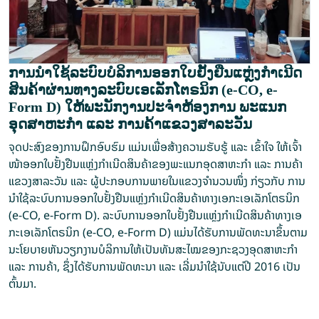
ການນຳໃຊ້ລະບົບບໍລິການອອກໃບຢັ້ງຢືນແຫຼ່ງກໍາເນີດ
ສິນຄ້າຜ່ານທາງລະບົບເອເລັກໂຕຣນິກ (e-CO, e-
Form D) ໃຫ້ພະນັກງານປະຈໍາຫ້ອງການ ພະແນກ
ອຸດສາຫະກຳ ແລະ ການຄ້າແຂວງສາລະວັນ
ຈຸດປະສົງຂອງການຝຶກອົບຮົມ ແມ່ນເພື່ອສ້າງຄວາມຮັບຮູ້ ແລະ ເຂົ້າໃຈ ໃຫ້ເຈົ້າ
ໜ້າອອກໃບຢັ້ງຢືນແຫຼ່ງກຳເນີດສິນຄ້າຂອງພະແນກອຸດສາຫະກຳ ແລະ ການຄ້າ
ແຂວງສາລະວັນ ແລະ ຜູ້ປະກອບການພາຍໃນແຂວງຈຳນວນໜຶ່ງ ກ່ຽວກັບ ການ
ນໍາໃຊ້ລະບົບການອອກໃບຢັ້ງຢືນແຫຼ່ງກໍາເນີດສິນຄ້າທາງເອກະເອເລັກໂຕຣນິກ
(e-CO, e-Form D). ລະບົບການອອກໃບຢັ້ງຢືນແຫຼ່ງກໍາເນີດສິນຄ້າທາງເອ
ກະເອເລັກໂຕຣນິກ (e-CO, e-Form D) ແມ່ນໄດ້ຮັບການພັດທະນາຂຶ້ນຕາມ
ນະໂຍບາຍຫັນວຽກງານບໍລິການໃຫ້ເປັນທັນສະໄໝຂອງກະຊວງອຸດສາຫະກຳ
ແລະ ການຄ້າ, ຊຶ່ງໄດ້ຮັບການພັດທະນາ ແລະ ເລີ່ມນຳໃຊ້ນັບແຕ່ປີ 2016 ເປັນ
ຕົ້ນມາ.