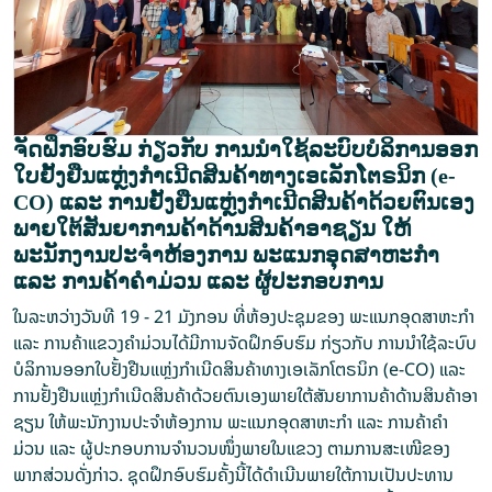
ຈັດຝຶກອົບຮົມ ກ່ຽວກັບ ການນໍາໃຊ້ລະບົບບໍລິການອອກ
ໃບຢັ້ງຢືນແຫຼ່ງກໍາເນີດສິນຄ້າທາງເອເລັກໂຕຣນິກ (e-
CO) ແລະ ການຢັ້ງຢືນແຫຼ່ງກຳເນີດສິນຄ້າດ້ວຍຕົນເອງ
ພາຍໃຕ້ສັນຍາການຄ້າດ້ານສິນຄ້າອາຊຽນ ໃຫ້
ພະນັກງານປະຈໍາຫ້ອງການ ພະແນກອຸດສາຫະກຳ
ແລະ ການຄ້າຄຳມ່ວນ ແລະ ຜູ້ປະກອບການ
ໃນລະຫວ່າງວັນທີ 19 - 21 ມັງກອນ ທີ່ຫ້ອງປະຊຸມຂອງ ພະແນກອຸດສາຫະກຳ
ແລະ ການຄ້າແຂວງຄຳມ່ວນໄດ້ມີການຈັດຝຶກອົບຮົມ ກ່ຽວກັບ ການນໍາໃຊ້ລະບົບ
ບໍລິການອອກໃບຢັ້ງຢືນແຫຼ່ງກໍາເນີດສິນຄ້າທາງເອເລັກໂຕຣນິກ (e-CO) ແລະ
ການຢັ້ງຢືນແຫຼ່ງກຳເນີດສິນຄ້າດ້ວຍຕົນເອງພາຍໃຕ້ສັນຍາການຄ້າດ້ານສິນຄ້າອາ
ຊຽນ ໃຫ້ພະນັກງານປະຈໍາຫ້ອງການ ພະແນກອຸດສາຫະກຳ ແລະ ການຄ້າຄຳ
ມ່ວນ ແລະ ຜູ້ປະກອບການຈຳນວນໜຶ່ງພາຍໃນແຂວງ ຕາມການສະເໜີຂອງ
ພາກສ່ວນດັ່ງກ່າວ. ຊຸດຝຶກອົບຮົມຄັ້ງນີ້ໄດ້ດຳເນີນພາຍໃຕ້ການເປັນປະທານ