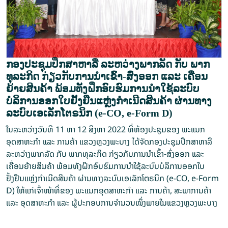
ກອງປະຊຸມປຶກສາຫາລື ລະຫວ່າງພາກລັດ ກັບ ພາກ
ທຸລະກິດ ກ່ຽວກັບການນໍາເຂົ້າ-ສົ່ງອອກ ແລະ ເຄື່ອນ
ຍ້າຍສິນຄ້າ ພ້ອມທັງຝຶກອົບຮົມການນຳໃຊ້ລະບົບ
ບໍລິການອອກໃບຢັ້ງຢືນແຫຼ່ງກໍາເນີດສິນຄ້າ ຜ່ານທາງ
ລະບົບເອເລັກໂຕຣນິກ (e-CO, e-Form D)
ໃນລະຫວ່າງວັນທີ 11 ຫາ 12 ສິງຫາ 2022 ທີ່ຫ້ອງປະຊຸມຂອງ ພະແນກ
ອຸດສາຫະກຳ ແລະ ການຄ້າ ແຂວງຫຼວງພະບາງ ໄດ້ຈັດກອງປະຊຸມປຶກສາຫາລື
ລະຫວ່າງພາກລັດ ກັບ ພາກທຸລະກິດ ກ່ຽວກັບການນໍາເຂົ້າ-ສົ່ງອອກ ແລະ
ເຄື່ອນຍ້າຍສິນຄ້າ ພ້ອມທັງຝຶກອົບຮົມການນຳໃຊ້ລະບົບບໍລິການອອກໃບ
ຢັ້ງຢືນແຫຼ່ງກໍາເນີດສິນຄ້າ ຜ່ານທາງລະບົບເອເລັກໂຕຣນິກ (e-CO, e-Form
D) ໃຫ້ແກ່ເຈົ້າໜ້າທີ່ຂອງ ພະແນກອຸດສາຫະກຳ ແລະ ການຄ້າ, ສະພາການຄ້າ
ແລະ ອຸດສາຫະກຳ ແລະ ຜູ້ປະກອບການຈຳນວນໜຶ່ງພາຍໃນແຂວງຫຼວງພະບາງ