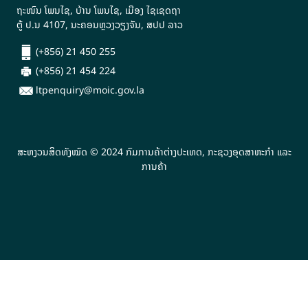
ຖະໜົນ ໂພນໄຊ, ບ້ານ ໂພນໄຊ, ເມືອງ ໄຊເຊດຖາ
ຕູ້ ປ.ນ 4107, ນະຄອນຫຼວງວຽງຈັນ, ສປປ ລາວ
(+856) 21 450 255
(+856) 21 454 224
ltpenquiry@moic.gov.la
ສະຫງວນສິດທັງໝົດ © 2024 ກົມການຄ້າຕ່າງປະເທດ, ກະຊວງອຸດສາຫະກຳ ແລະ
ການຄ້າ