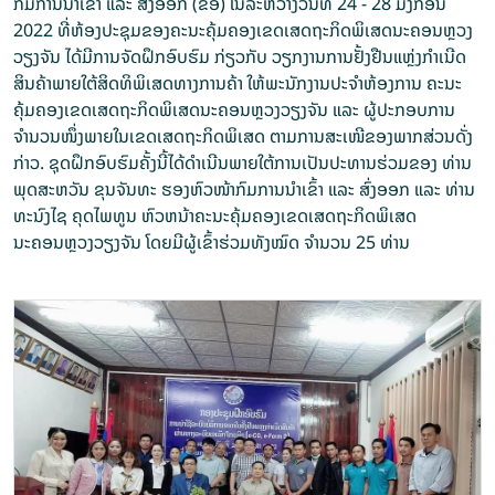
ກົມການນຳເຂົ້າ ແລະ ສົ່ງອອກ (ຂອ) ໃນລະຫວ່າງວັນທີ 24 - 28 ມັງກອນ
2022 ທີ່ຫ້ອງປະຊຸມຂອງຄະນະຄຸ້ມຄອງເຂດເສດຖະກິດພິເສດນະຄອນຫຼວງ
ວຽງຈັນ ໄດ້ມີການຈັດຝຶກອົບຮົມ ກ່ຽວກັບ ວຽກງານການຢັ້ງຢືນແຫຼ່ງກໍາເນີດ
ສິນຄ້າພາຍໃຕ້ສິດທິພິເສດທາງການຄ້າ ໃຫ້ພະນັກງານປະຈໍາຫ້ອງການ ຄະນະ
ຄຸ້ມຄອງເຂດເສດຖະກິດພິເສດນະຄອນຫຼວງວຽງຈັນ ແລະ ຜູ້ປະກອບການ
ຈຳນວນໜຶ່ງພາຍໃນເຂດເສດຖະກິດພິເສດ ຕາມການສະເໜີຂອງພາກສ່ວນດັ່ງ
ກ່າວ. ຊຸດຝຶກອົບຮົມຄັ້ງນີ້ໄດ້ດຳເນີນພາຍໃຕ້ການເປັນປະທານຮ່ວມຂອງ ທ່ານ
ພຸດສະຫວັນ ຂຸນຈັນທະ ຮອງຫົວໜ້າກົມການນຳເຂົ້າ ແລະ ສົ່ງອອກ ແລະ ທ່ານ
ທະນົງໄຊ ຄຸດໄພທູນ ຫົວຫນ້າຄະນະຄຸ້ມຄອງເຂດເສດຖະກິດພິເສດ
ນະຄອນຫຼວງວຽງຈັນ ໂດຍມີຜູ້ເຂົ້າຮ່ວມທັງໝົດ ຈຳນວນ 25 ທ່ານ