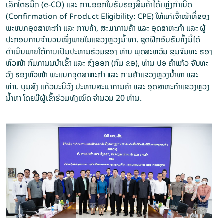
ເລັກໂຕຣນິກ (e-CO) ແລະ ການອອກໃບຮັບຮອງສິນຄ້າໄດ້ແຫຼ່ງກໍາເນີດ
(Confirmation of Product Eligibility: CPE) ໃຫ້ແກ່ເຈົ້າໜ້າທີ່ຂອງ
ພະແນກອຸດສາຫະກຳ ແລະ ການຄ້າ, ສະພາການຄ້າ ແລະ ອຸດສາຫະກຳ ແລະ ຜູ້
ປະກອບການຈຳນວນໜຶ່ງພາຍໃນແຂວງຫຼວງນ້ຳທາ. ຊຸດຝຶກອົບຮົມຄັ້ງນີ້ໄດ້
ດຳເນີນພາຍໃຕ້ການເປັນປະທານຮ່ວມຂອງ ທ່ານ ພຸດສະຫວັນ ຂຸນຈັນທະ ຮອງ
ຫົວໜ້າ ກົມການນນຳເຂົ້າ ແລະ ສົ່ງອອກ (ກົມ ຂອ), ທ່ານ ປອ ຄຳແກ້ວ ຈັນທະ
ວົງ ຮອງຫົວໜ້າ ພະແນກອຸດສາຫະກຳ ແລະ ການຄ້າແຂວງຫຼວງນໍ້າທາ ແລະ
ທ່ານ ບຸນສົງ ແກ້ວມະນີວົງ ປະທານສະພາການຄ້າ ແລະ ອຸດສາຫະກຳແຂວງຫຼວງ
ນ້ຳທາ ໂດຍມີຜູ້ເຂົ້າຮ່ວມທັງໝົດ ຈຳນວນ 20 ທ່ານ.