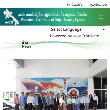
ຕິດຕໍ່ພົວພັນ
ກ່ຽວ​ກັບ​ລະບົບ
Powered by
Translate