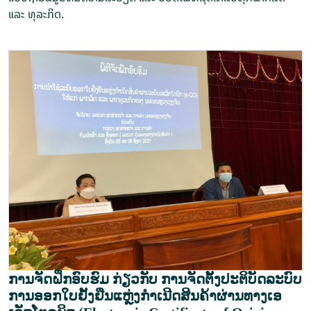
ແລະ ທຸລະກິດ.
ການຈັດຝຶກອົບຮົມ ກ່ຽວກັບ ການຈັດຕັ້ງປະຕິບັດລະບົບ
ການອອກໃບຢັ້ງຢືນແຫຼ່ງກຳເນີດສິນຄ້າຜ່ານທາງເອ