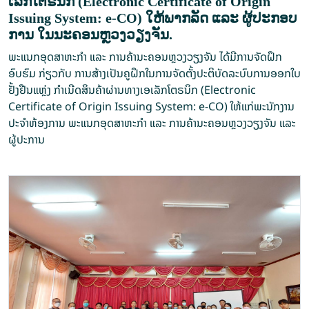
ເລັກໂຕຣນິກ (Electronic Certificate of Origin
Issuing System: e-CO) ໃຫ້ພາກລັດ ແລະ ຜູ້ປະກອບ
ການ ໃນນະຄອນຫຼວງວຽງ​ຈັ​ນ.
ພະ​ແນກ​​ອຸດ​ສາ​ຫະ​ກຳ ແລະ ການ​ຄ້ານະ​ຄອນຫຼວງວຽງ​ຈັ​ນ ໄດ້ມີການຈັດຝຶກ
ອົບຮົມ ກ່ຽວກັບ ການສ້າງເປັນຄູຝຶກໃນການຈັດຕັ້ງປະຕິບັດລະບົບການອອກໃບ
ຢັ້ງຢືນແຫຼ່ງ ກຳເນີດສິນຄ້າຜ່ານທາງເອເລັກໂຕຣນິກ (Electronic
Certificate of Origin Issuing System: e-CO) ໃຫ້​ແກ່​ພະນັກງານ
ປະຈໍາຫ້ອງການ ພະ​ແນກ​ອຸດ​ສາ​ຫະ​ກຳ ແລະ ການ​ຄ້າ​ນະ​ຄອນຫຼວງວຽງ​ຈັນ ແລະ
ຜູ້​ປະ​ການ