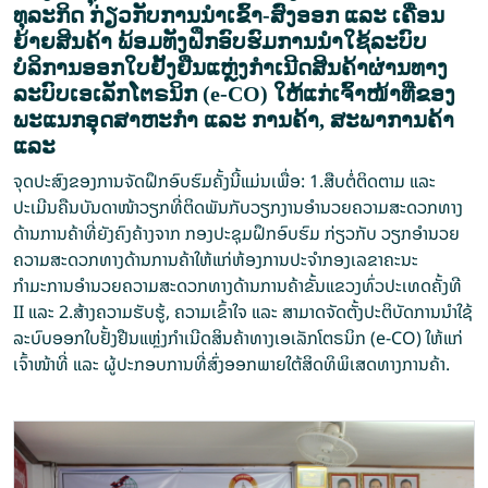
ທຸລະກິດ ກ່ຽວກັບການນໍາເຂົ້າ-ສົ່ງອອກ ແລະ ເຄື່ອນ
ຍ້າຍສິນຄ້າ ພ້ອມທັງຝຶກອົບຮົມການນຳໃຊ້ລະບົບ
ບໍລິການອອກໃບຢັ້ງຢືນແຫຼ່ງກໍາເນີດສິນຄ້າຜ່ານທາງ
ລະບົບເອເລັກໂຕຣນິກ (e-CO) ໃຫ້ແກ່ເຈົ້າໜ້າທີ່ຂອງ
ພະແນກອຸດສາຫະກຳ ແລະ ການຄ້າ, ສະພາການຄ້າ
ແລະ
ຈຸດປະສົງຂອງການຈັດຝຶກອົບຮົມຄັ້ງນີ້ແມ່ນເພື່ອ: 1.ສືບຕໍ່ຕິດຕາມ ແລະ
ປະເມີນຄືນບັນດາໜ້າວຽກທີ່ຕິດພັນກັບວຽກງານອຳນວຍຄວາມສະດວກທາງ
ດ້ານການຄ້າທີ່ຍັງຄົງຄ້າງຈາກ ກອງປະຊຸມຝຶກອົບຮົມ ກ່ຽວກັບ ວຽກອຳນວຍ
ຄວາມສະດວກທາງດ້ານການຄ້າໃຫ້ແກ່ຫ້ອງການປະຈຳກອງເລຂາຄະນະ
ກຳມະການອຳນວຍຄວາມສະດວກທາງດ້ານການຄ້າຂັ້ນແຂວງທົ່ວປະເທດຄັ້ງທີ
II ແລະ 2.ສ້າງຄວາມຮັບຮູ້, ຄວາມເຂົ້າໃຈ ແລະ ສາມາດຈັດຕັ້ງປະຕິບັດການນໍາໃຊ້
ລະບົບອອກໃບຢັ້ງຢືນແຫຼ່ງກໍາເນີດສິນຄ້າທາງເອເລັກໂຕຣນິກ (e-CO) ໃຫ້ແກ່
ເຈົ້າໜ້າທີ່ ແລະ ຜູ້ປະກອບການທີ່ສົ່ງອອກພາຍໃຕ້ສິດທິພິເສດທາງການຄ້າ.