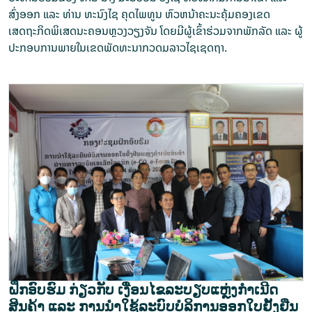
ສົ່ງອອກ ແລະ ທ່ານ ທະນົງໄຊ ຄຸດໄພທູນ ຫົວຫນ້າຄະນະຄຸ້ມຄອງເຂດ
ເສດຖະກິດພິເສດນະຄອນຫຼວງວຽງຈັນ ໂດຍມີຜູ້ເຂົ້າຮ່ວມຈາກພັກລັດ ແລະ ຜູ້
ປະກອບການພາຍໃນເຂດພັດທະນາກວດມລາວໄຊເຊດຖາ.
ຝຶກອົບຮົມ ກ່ຽວກັບ ເງື່ອນໄຂລະບຽບແຫຼ່ງກໍາເນີດ
ສິນຄ້າ ແລະ ການນຳໃຊ້ລະບົບບໍລິການອອກໃບຢັ້ງຢືນ