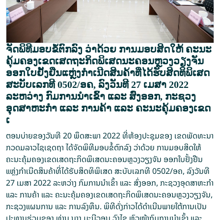
ຈັດພິທີມອບຂໍ້ຕົກລົງ ວ່າດ້ວຍ ການມອບສິດໃຫ້ ຄະນະ
ຄຸ້ມຄອງເຂດເສດຖະກິດພິເສດນະຄອນຫຼວງວຽງຈັນ
ອອກໃບຢັ້ງຢືນແຫຼ່ງກຳເນີດສິນຄ້າທີ່ໄດ້ຮັບສິດທິພິເສດ
ສະບັບເລກທີ 0502/ອຄ, ລົງວັນທີ 27 ເມສາ 2022
ລະຫວ່າງ ກົມການນຳເຂົ້າ ແລະ ສົ່ງອອກ, ກະຊວງ
ອຸດສາຫະກຳ ແລະ ການຄ້າ ແລະ ຄະນະຄຸ້ມຄອງເຂດ
ເ
ຕອນບ່າຍຂອງວັນທີ 20 ພຶດສະພາ 2022 ທີ່ຫ້ອງປະຊຸມຂອງ ເຂດພັດທະນາ
ກວດມລາວໄຊເຊດຖາ ໄດ້ຈັດພິທີມອບຂໍ້ຕົກລົງ ວ່າດ້ວຍ ການມອບສິດໃຫ້
ຄະນະຄຸ້ມຄອງເຂດເສດຖະກິດພິເສດນະຄອນຫຼວງວຽງຈັນ ອອກໃບຢັ້ງຢືນ
ແຫຼ່ງກຳເນີດສິນຄ້າທີ່ໄດ້ຮັບສິດທິພິເສດ ສະບັບເລກທີ 0502/ອຄ, ລົງວັນທີ
27 ເມສາ 2022 ລະຫວ່າງ ກົມການນຳເຂົ້າ ແລະ ສົ່ງອອກ, ກະຊວງອຸດສາຫະກຳ
ແລະ ການຄ້າ ແລະ ຄະນະຄຸ້ມຄອງເຂດເສດຖະກິດພິເສດນະຄອນຫຼວງວຽງຈັນ,
ກະຊວງແຜນການ ແລະ ການລົງທຶນ. ພິທີດັ່ງກ່າວໄດ້ດຳເນີນພາຍໃຕ້ການເປັນ
ປະທານຮ່ວມຂອງ ທ່ານ ນາງ ມະນີວອນ ວົງໄຊ ຫົວໜ້າກົມການນຳເຂົ້າ ແລະ