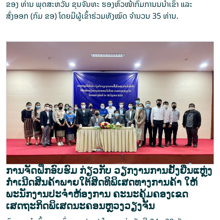
ຂອງ ທ່ານ ພຸດສະຫວັນ ຂຸນຈັນທະ ຮອງຫົວໜ້າກົມການນນຳເຂົ້າ ແລະ
ສົ່ງອອກ (ກົມ ຂອ) ໂດຍມີຜູ້ເຂົ້າຮ່ວມທັງໝົດ ຈຳນວນ 35 ທ່ານ.
ການຈັດຝຶກອົບຮົມ ກ່ຽວກັບ ວຽກງານການຢັ້ງຢືນແຫຼ່ງ
ກໍາເນີດສິນຄ້າພາຍໃຕ້ສິດທິພິເສດທາງການຄ້າ ໃຫ້
ພະນັກງານປະຈໍາຫ້ອງການ ຄະນະຄຸ້ມຄອງເຂດ
ເສດຖະກິດພິເສດນະຄອນຫຼວງວຽງຈັນ