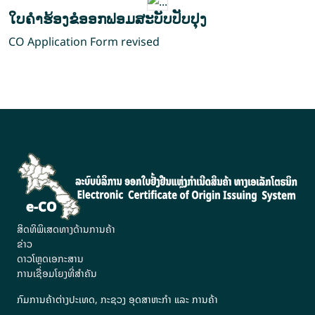
ໃບຄໍາຮ້ອງຂໍອອກຟອມສະບັບປັບປຸງ
CO Application Form revised
ສິດທິພິເສດທາງດ້ານການຄ້າ
ຂ່າວ
ດາວໂຫຼດເອກະສານ
ການເຊື່ອມໂຍງທີ່ສຳຄັນ
ກົມການຄ້າຕ່າງປະເທດ, ກະຊວງ ອຸດສາຫະກຳ ແລະ ການຄ້າ