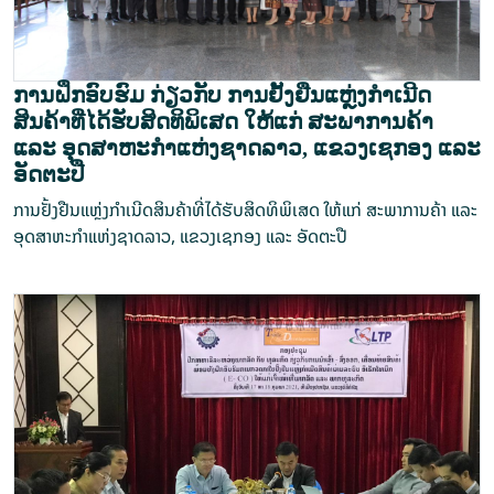
ການຝຶກອົບຮົມ ກ່ຽວກັບ ການຢັ້ງຢືນແຫຼ່ງກຳເນີດ
ສິນຄ້າທີ່ໄດ້ຮັບສິດທິພິເສດ ໃຫ້ແກ່ ສະພາການຄ້າ
ແລະ ອຸດສາຫະກຳແຫ່ງຊາດລາວ, ແຂວງເຊກອງ ແລະ
ອັດຕະປື
ການຢັ້ງຢືນແຫຼ່ງກຳເນີດສິນຄ້າທີ່ໄດ້ຮັບສິດທິພິເສດ ໃຫ້ແກ່ ສະພາການຄ້າ ແລະ
ອຸດສາຫະກຳແຫ່ງຊາດລາວ, ແຂວງເຊກອງ ແລະ ອັດຕະປື