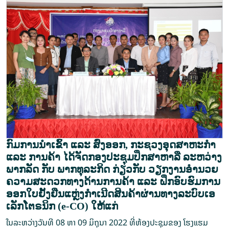
ກົມ​ການ​ນຳ​ເຂົ້າ ແລະ ສົ່ງ​ອອກ, ກະ​ຊວງ​ອຸດ​ສາ​ຫະ​ກຳ
ແລະ ການ​ຄ້າ ໄດ້ຈັດກອງປະຊຸມປຶກສາຫາລື ລະຫວ່າງ
ພາກລັດ ກັບ ພາກທຸລະກິດ ກ່ຽວກັບ ວຽກ​ງານ​ອຳ​ນວຍ​
ຄວາມ​ສະ​ດວກ​ທາງ​ດ້ານ​ການ​ຄ້າ ແລະ ຝຶກອົບຮົມການ
ອອກໃບຢັ້ງຢືນແຫຼ່ງກໍາເນີດສິນຄ້າຜ່ານທາງລະບົບເອ
ເລັກໂຕຣນິກ (e-CO) ໃຫ້​​ແກ່​
ໃນລະຫວ່າງ​ວັນ​ທີ 08 ຫາ 09 ມິ​ຖຸ​ນາ 2022 ທີ່ຫ້ອງປະຊຸມ​ຂອງ ໂຮງ​ແຮມ