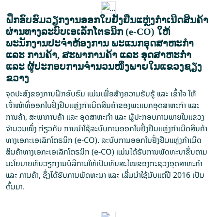
ຝຶກອົບຮົມວຽກງານອອກໃບຢັ້ງຢືນແຫຼ່ງກໍາເນີດສິນຄ້າ
ຜ່ານທາງລະບົບເອເລັກໂຕຣນິກ (e-CO) ໃຫ້
ພະນັກງານປະຈໍາຫ້ອງການ ພະແນກອຸດສາຫະກຳ
ແລະ ການຄ້າ, ສະພາການຄ້າ ແລະ ອຸດສາຫະກຳ
ແລະ ຜູ້ປະກອບການຈຳນວນໜຶ່ງພາຍໃນແຂວງຊຽງ
ຂວາງ
ຈຸດປະສົງຂອງການຝຶກອົບຮົມ ແມ່ນເພື່ອສ້າງຄວາມຮັບຮູ້ ແລະ ເຂົ້າໃຈ ໃຫ້
ເຈົ້າໜ້າທີ່ອອກໃບຢັ້ງຢືນແຫຼ່ງກຳເນີດສິນຄ້າຂອງພະແນກອຸດສາຫະກຳ ແລະ
ການຄ້າ, ສະພາການຄ້າ ແລະ ອຸດສາຫະກໍາ ແລະ ຜູ້ປະກອບການພາຍໃນແຂວງ
ຈຳນວນໜຶ່ງ ກ່ຽວກັບ ການນໍາໃຊ້ລະບົບການອອກໃບຢັ້ງຢືນແຫຼ່ງກໍາເນີດສິນຄ້າ
ທາງເອກະເອເລັກໂຕຣນິກ (e-CO). ລະບົບການອອກໃບຢັ້ງຢືນແຫຼ່ງກໍາເນີດ
ສິນຄ້າທາງເອກະເອເລັກໂຕຣນິກ (e-CO) ແມ່ນໄດ້ຮັບການພັດທະນາຂຶ້ນຕາມ
ນະໂຍບາຍຫັນວຽກງານບໍລິການໃຫ້ເປັນທັນສະໄໝຂອງກະຊວງອຸດສາຫະກຳ
ແລະ ການຄ້າ, ຊຶ່ງໄດ້ຮັບການພັດທະນາ ແລະ ເລີ່ມນຳໃຊ້ນັບແຕ່ປີ 2016 ເປັນ
ຕົ້ນມາ.