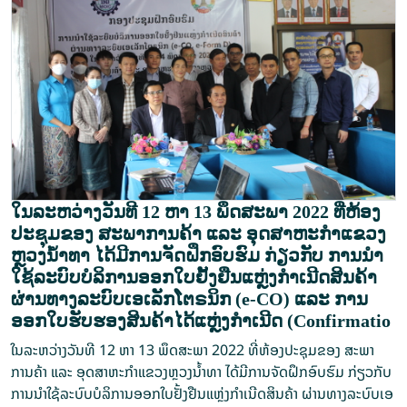
ໃນລະຫວ່າງວັນທີ 12 ຫາ 13 ພຶດສະພາ 2022 ທີ່ຫ້ອງ
ປະຊຸມຂອງ ສະພາການຄ້າ ແລະ ອຸດສາຫະກຳແຂວງ
ຫຼວງນ້ຳທາ ໄດ້ມີການຈັດຝຶກອົບຮົມ ກ່ຽວກັບ ການນຳ
ໃຊ້ລະບົບບໍລິການອອກໃບຢັ້ງຢືນແຫຼ່ງກໍາເນີດສິນຄ້າ
ຜ່ານທາງລະບົບເອເລັກໂຕຣນິກ (e-CO) ແລະ ການ
ອອກໃບຮັບຮອງສິນຄ້າໄດ້ແຫຼ່ງກໍາເນີດ (Confirmatio
ໃນລະຫວ່າງວັນທີ 12 ຫາ 13 ພຶດສະພາ 2022 ທີ່ຫ້ອງປະຊຸມຂອງ ສະພາ
ການຄ້າ ແລະ ອຸດສາຫະກຳແຂວງຫຼວງນ້ຳທາ ໄດ້ມີການຈັດຝຶກອົບຮົມ ກ່ຽວກັບ
ການນຳໃຊ້ລະບົບບໍລິການອອກໃບຢັ້ງຢືນແຫຼ່ງກໍາເນີດສິນຄ້າ ຜ່ານທາງລະບົບເອ