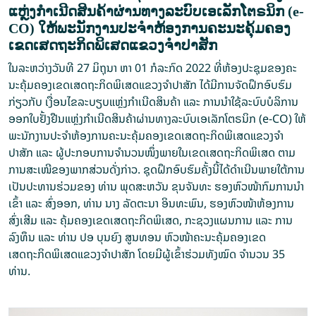
ແຫຼ່ງກໍາເນີດສິນຄ້າຜ່ານທາງລະບົບເອເລັກໂຕຣນິກ (e-
CO) ໃຫ້​​ພະນັກງານປະຈໍາຫ້ອງການຄະ​ນະຄຸ້ມຄອງ
ເຂດເສດຖະກິດພິເສດແຂວງຈໍາປາສັກ
ໃນລະຫວ່າງ​ວັນ​ທີ 27 ມິຖຸນາ ຫາ 01 ກໍລະກົດ 2022 ທີ່ຫ້ອງປະ​ຊຸມ​ຂອງຄະ​
ນະຄຸ້ມຄອງເຂດເສດຖະກິດພິເສດແຂວງຈໍາປາສັກ ໄດ້ມີການຈັດຝຶກອົບຮົມ
ກ່ຽວກັບ ເງື່ອນໄຂລະບຽບແຫຼ່ງກໍາເນີດສິນຄ້າ ແລະ ການນຳໃຊ້ລະບົບບໍລິການ
ອອກໃບຢັ້ງຢືນແຫຼ່ງກໍາເນີດສິນຄ້າຜ່ານທາງລະບົບເອເລັກໂຕຣນິກ (e-CO) ໃຫ້​​
ພະນັກງານປະຈໍາຫ້ອງການຄະ​ນະຄຸ້ມຄອງເຂດເສດຖະກິດພິເສດແຂວງຈໍາ
ປາສັກ ແລະ ຜູ້​ປະ​ກອບ​ການ​ຈຳ​ນວນ​ໜຶ່ງ​ພາຍ​ໃນ​ເຂດ​ເສດ​ຖະ​ກິດ​ພິ​ເສດ​ ຕາມ
ການ​ສະ​ເໜີ​ຂອງ​ພາກ​ສ່ວນ​ດັ່ງ​ກ່າວ. ຊຸດຝຶກອົບຮົມຄັ້ງ​ນີ້ໄດ້ດຳເນີນພາຍໃຕ້ການ
ເປັນປະທານ​ຮ່ວມຂອງ ທ່ານ ພຸດ​ສະ​ຫວັນ ຂຸນ​ຈັນ​ທະ ຮອງຫົວໜ້າກົມກ​ານ​ນຳ​
ເຂົ້າ ແລະ ສົ່ງ​ອອກ, ທ່ານ ນາງ ລັດຕະນາ ອິນທະພົນ, ຮອງ​ຫົວ​ໜ້າຫ້ອງການ
ສົ່ງເສີມ ແລະ ຄຸ້ມຄອງເຂດເສດຖະກິດພິເສດ, ກະຊວງແຜນການ ແລະ ການ
ລົງທຶນ ແລະ ທ່ານ ປອ ບຸນຍົງ ສູນທອນ ຫົວໜ້າຄະນະຄຸ້ມຄອງເຂດ
ເສດຖະກິດພິເສດແຂວງຈຳປາສັກ ໂດຍມີຜູ້ເຂົ້າຮ່ວມທັງໝົດ ຈຳ​ນວນ 35
ທ່ານ.