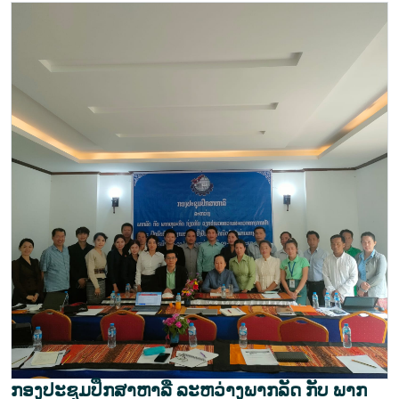
ກອງປະຊຸມປຶກສາຫາລື ລະຫວ່າງພາກລັດ ກັບ ພາກ