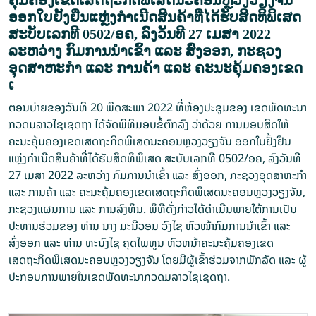
ຄຸ້ມຄອງເຂດເສດຖະກິດພິເສດນະຄອນຫຼວງວຽງຈັນ
ອອກໃບຢັ້ງຢືນແຫຼ່ງກຳເນີດສິນຄ້າທີ່ໄດ້ຮັບສິດທິພິເສດ
ສະບັບເລກທີ 0502/ອຄ, ລົງວັນທີ 27 ເມສາ 2022
ລະຫວ່າງ ກົມການນຳເຂົ້າ ແລະ ສົ່ງອອກ, ກະຊວງ
ອຸດສາຫະກຳ ແລະ ການຄ້າ ແລະ ຄະນະຄຸ້ມຄອງເຂດ
ເ
ຕອນບ່າຍຂອງວັນທີ 20 ພຶດສະພາ 2022 ທີ່ຫ້ອງປະຊຸມຂອງ ເຂດພັດທະນາ
ກວດມລາວໄຊເຊດຖາ ໄດ້ຈັດພິທີມອບຂໍ້ຕົກລົງ ວ່າດ້ວຍ ການມອບສິດໃຫ້
ຄະນະຄຸ້ມຄອງເຂດເສດຖະກິດພິເສດນະຄອນຫຼວງວຽງຈັນ ອອກໃບຢັ້ງຢືນ
ແຫຼ່ງກຳເນີດສິນຄ້າທີ່ໄດ້ຮັບສິດທິພິເສດ ສະບັບເລກທີ 0502/ອຄ, ລົງວັນທີ
27 ເມສາ 2022 ລະຫວ່າງ ກົມການນຳເຂົ້າ ແລະ ສົ່ງອອກ, ກະຊວງອຸດສາຫະກຳ
ແລະ ການຄ້າ ແລະ ຄະນະຄຸ້ມຄອງເຂດເສດຖະກິດພິເສດນະຄອນຫຼວງວຽງຈັນ,
ກະຊວງແຜນການ ແລະ ການລົງທຶນ. ພິທີດັ່ງກ່າວໄດ້ດຳເນີນພາຍໃຕ້ການເປັນ
ປະທານຮ່ວມຂອງ ທ່ານ ນາງ ມະນີວອນ ວົງໄຊ ຫົວໜ້າກົມການນຳເຂົ້າ ແລະ
ສົ່ງອອກ ແລະ ທ່ານ ທະນົງໄຊ ຄຸດໄພທູນ ຫົວຫນ້າຄະນະຄຸ້ມຄອງເຂດ
ເສດຖະກິດພິເສດນະຄອນຫຼວງວຽງຈັນ ໂດຍມີຜູ້ເຂົ້າຮ່ວມຈາກພັກລັດ ແລະ ຜູ້
ປະກອບການພາຍໃນເຂດພັດທະນາກວດມລາວໄຊເຊດຖາ.