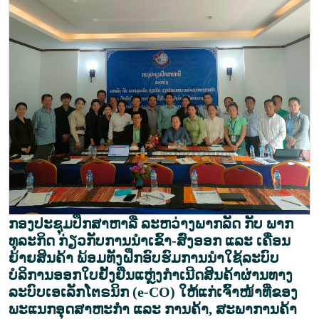
ກອງປະຊຸມປຶກສາຫາລື ລະຫວ່າງພາກລັດ ກັບ ພາກ
ທຸລະກິດ ກ່ຽວກັບການນໍາເຂົ້າ-ສົ່ງອອກ ແລະ ເຄື່ອນ
ຍ້າຍສິນຄ້າ ພ້ອມທັງຝຶກອົບຮົມການນຳໃຊ້ລະບົບ
ບໍລິການອອກໃບຢັ້ງຢືນແຫຼ່ງກໍາເນີດສິນຄ້າຜ່ານທາງ
ລະບົບເອເລັກໂຕຣນິກ (e-CO) ໃຫ້ແກ່ເຈົ້າໜ້າທີ່ຂອງ
ພະແນກອຸດສາຫະກຳ ແລະ ການຄ້າ, ສະພາການຄ້າ