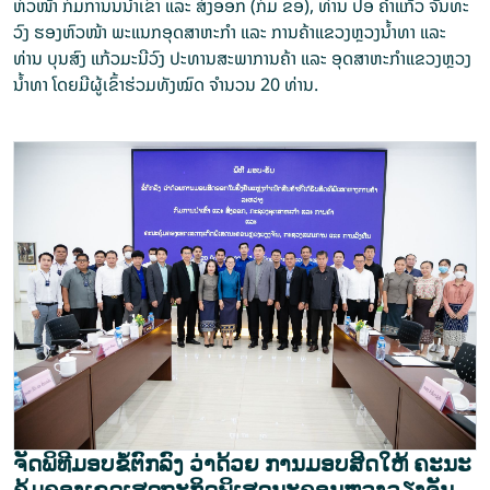
ຫົວໜ້າ ກົມການນນຳເຂົ້າ ແລະ ສົ່ງອອກ (ກົມ ຂອ), ທ່ານ ປອ ຄຳແກ້ວ ຈັນທະ
ວົງ ຮອງຫົວໜ້າ ພະແນກອຸດສາຫະກຳ ແລະ ການຄ້າແຂວງຫຼວງນໍ້າທາ ແລະ
ທ່ານ ບຸນສົງ ແກ້ວມະນີວົງ ປະທານສະພາການຄ້າ ແລະ ອຸດສາຫະກຳແຂວງຫຼວງ
ນ້ຳທາ ໂດຍມີຜູ້ເຂົ້າຮ່ວມທັງໝົດ ຈຳນວນ 20 ທ່ານ.
ຈັດພິທີມອບຂໍ້ຕົກລົງ ວ່າດ້ວຍ ການມອບສິດໃຫ້ ຄະນະ