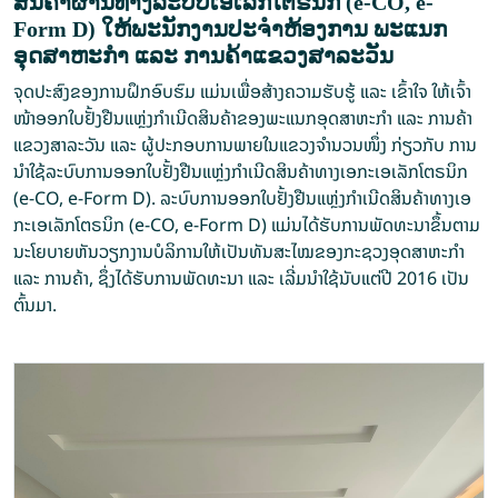
ສິນຄ້າຜ່ານທາງລະບົບເອເລັກໂຕຣນິກ (e-CO, e-
Form D) ໃຫ້ພະນັກງານປະຈໍາຫ້ອງການ ພະແນກ
ອຸດສາຫະກຳ ແລະ ການຄ້າແຂວງສາລະວັນ
ຈຸດປະສົງຂອງການຝຶກອົບຮົມ ແມ່ນເພື່ອສ້າງຄວາມຮັບຮູ້ ແລະ ເຂົ້າໃຈ ໃຫ້ເຈົ້າ
ໜ້າອອກໃບຢັ້ງຢືນແຫຼ່ງກຳເນີດສິນຄ້າຂອງພະແນກອຸດສາຫະກຳ ແລະ ການຄ້າ
ແຂວງສາລະວັນ ແລະ ຜູ້ປະກອບການພາຍໃນແຂວງຈຳນວນໜຶ່ງ ກ່ຽວກັບ ການ
ນໍາໃຊ້ລະບົບການອອກໃບຢັ້ງຢືນແຫຼ່ງກໍາເນີດສິນຄ້າທາງເອກະເອເລັກໂຕຣນິກ
(e-CO, e-Form D). ລະບົບການອອກໃບຢັ້ງຢືນແຫຼ່ງກໍາເນີດສິນຄ້າທາງເອ
ກະເອເລັກໂຕຣນິກ (e-CO, e-Form D) ແມ່ນໄດ້ຮັບການພັດທະນາຂຶ້ນຕາມ
ນະໂຍບາຍຫັນວຽກງານບໍລິການໃຫ້ເປັນທັນສະໄໝຂອງກະຊວງອຸດສາຫະກຳ
ແລະ ການຄ້າ, ຊຶ່ງໄດ້ຮັບການພັດທະນາ ແລະ ເລີ່ມນຳໃຊ້ນັບແຕ່ປີ 2016 ເປັນ
ຕົ້ນມາ.