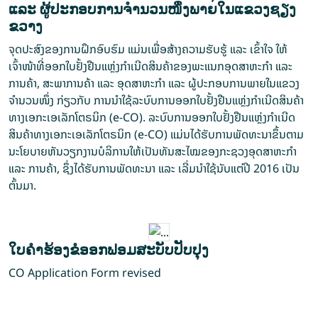
ແລະ ຜູ້ປະກອບການຈຳນວນໜຶ່ງພາຍໃນແຂວງຊຽງ
ຂວາງ
ຈຸດປະສົງຂອງການຝຶກອົບຮົມ ແມ່ນເພື່ອສ້າງຄວາມຮັບຮູ້ ແລະ ເຂົ້າໃຈ ໃຫ້
ເຈົ້າໜ້າທີ່ອອກໃບຢັ້ງຢືນແຫຼ່ງກຳເນີດສິນຄ້າຂອງພະແນກອຸດສາຫະກຳ ແລະ
ການຄ້າ, ສະພາການຄ້າ ແລະ ອຸດສາຫະກໍາ ແລະ ຜູ້ປະກອບການພາຍໃນແຂວງ
ຈຳນວນໜຶ່ງ ກ່ຽວກັບ ການນໍາໃຊ້ລະບົບການອອກໃບຢັ້ງຢືນແຫຼ່ງກໍາເນີດສິນຄ້າ
ທາງເອກະເອເລັກໂຕຣນິກ (e-CO). ລະບົບການອອກໃບຢັ້ງຢືນແຫຼ່ງກໍາເນີດ
ສິນຄ້າທາງເອກະເອເລັກໂຕຣນິກ (e-CO) ແມ່ນໄດ້ຮັບການພັດທະນາຂຶ້ນຕາມ
ນະໂຍບາຍຫັນວຽກງານບໍລິການໃຫ້ເປັນທັນສະໄໝຂອງກະຊວງອຸດສາຫະກຳ
ແລະ ການຄ້າ, ຊຶ່ງໄດ້ຮັບການພັດທະນາ ແລະ ເລີ່ມນຳໃຊ້ນັບແຕ່ປີ 2016 ເປັນ
ຕົ້ນມາ.
ໃບຄໍາຮ້ອງຂໍອອກຟອມສະບັບປັບປຸງ
CO Application Form revised