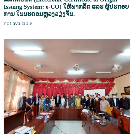
Issuing System: e-CO) ໃຫ້ພາກລັດ ແລະ ຜູ້ປະກອບ
ການ ໃນນະຄອນຫຼວງວຽງ​ຈັ​ນ.
not available