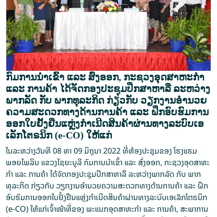
ກົມ​ການ​ນຳ​ເຂົ້າ ແລະ ສົ່ງ​ອອກ, ກະ​ຊວງ​ອຸດ​ສາ​ຫະ​ກຳ
ແລະ ການ​ຄ້າ ໄດ້ຈັດກອງປະຊຸມປຶກສາຫາລື ລະຫວ່າງ
ພາກລັດ ກັບ ພາກທຸລະກິດ ກ່ຽວກັບ ວຽກ​ງານ​ອຳ​ນວຍ​
ຄວາມ​ສະ​ດວກ​ທາງ​ດ້ານ​ການ​ຄ້າ ແລະ ຝຶກອົບຮົມການ
ອອກໃບຢັ້ງຢືນແຫຼ່ງກໍາເນີດສິນຄ້າຜ່ານທາງລະບົບເອ
ເລັກໂຕຣນິກ (e-CO) ໃຫ້​​ແກ່​
ໃນລະຫວ່າງ​ວັນ​ທີ 08 ຫາ 09 ມິ​ຖຸ​ນາ 2022 ທີ່ຫ້ອງປະຊຸມ​ຂອງ ໂຮງ​ແຮມ
ພອຍ​ໄພ​ລິນ ແຂວງ​ໄຊ​ຍະ​ບູ​ລີ ກົມ​ການ​ນຳ​ເຂົ້າ ແລະ ສົ່ງ​ອອກ, ກະ​ຊວງ​ອຸດ​ສາ​ຫະ​
ກຳ ແລະ ການ​ຄ້າ ໄດ້ຈັດກອງປະຊຸມປຶກສາຫາລື ລະຫວ່າງພາກລັດ ກັບ ພາກ
ທຸລະກິດ ກ່ຽວກັບ ວຽກ​ງານ​ອຳ​ນວຍ​ຄວາມ​ສະ​ດວກ​ທາງ​ດ້ານ​ການ​ຄ້າ ແລະ ຝຶກ
ອົບຮົມການອອກໃບຢັ້ງຢືນແຫຼ່ງກໍາເນີດສິນຄ້າຜ່ານທາງລະບົບເອເລັກໂຕຣນິກ
(e-CO) ໃຫ້​​ແກ່​ເຈົ້າ​ໜ້າ​ທີ່​ຂອງ ພະ​ແນກ​ອຸດ​ສາ​ຫະ​ກຳ ແລະ ການ​ຄ້າ, ສະ​ພາ​ການ​