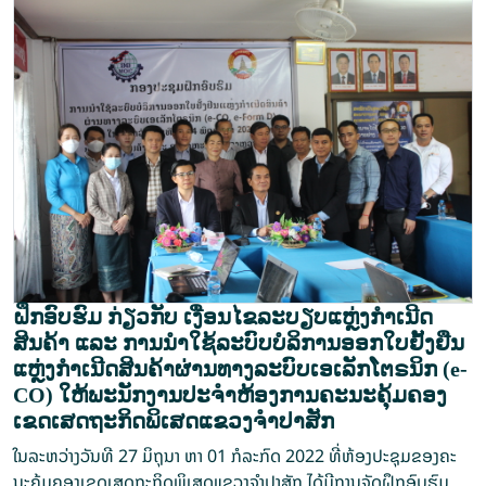
ຝຶກອົບຮົມ ກ່ຽວກັບ ເງື່ອນໄຂລະບຽບແຫຼ່ງກໍາເນີດ
ສິນຄ້າ ແລະ ການນຳໃຊ້ລະບົບບໍລິການອອກໃບຢັ້ງຢືນ
ແຫຼ່ງກໍາເນີດສິນຄ້າຜ່ານທາງລະບົບເອເລັກໂຕຣນິກ (e-
CO) ໃຫ້​​ພະນັກງານປະຈໍາຫ້ອງການຄະ​ນະຄຸ້ມຄອງ
ເຂດເສດຖະກິດພິເສດແຂວງຈໍາປາສັກ
ໃນລະຫວ່າງ​ວັນ​ທີ 27 ມິຖຸນາ ຫາ 01 ກໍລະກົດ 2022 ທີ່ຫ້ອງປະ​ຊຸມ​ຂອງຄະ​
ນະຄຸ້ມຄອງເຂດເສດຖະກິດພິເສດແຂວງຈໍາປາສັກ ໄດ້ມີການຈັດຝຶກອົບຮົມ