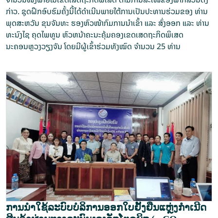
ກ່າວ. ຊຸດຝຶກອົບຮົມຄັ້ງນີ້ໄດ້ດຳເນີນພາຍໃຕ້ການເປັນປະທານຮ່ວມຂອງ ທ່ານ
ພຸດສະຫວັນ ຂຸນຈັນທະ ຮອງຫົວໜ້າກົມການນຳເຂົ້າ ແລະ ສົ່ງອອກ ແລະ ທ່ານ
ທະນົງໄຊ ຄຸດໄພທູນ ຫົວຫນ້າຄະນະຄຸ້ມຄອງເຂດເສດຖະກິດພິເສດ
ນະຄອນຫຼວງວຽງຈັນ ໂດຍມີຜູ້ເຂົ້າຮ່ວມທັງໝົດ ຈຳນວນ 25 ທ່ານ
ການນຳໃຊ້ລະບົບບໍລິການອອກໃບຢັ້ງຢືນແຫຼ່ງກໍາເນີດ