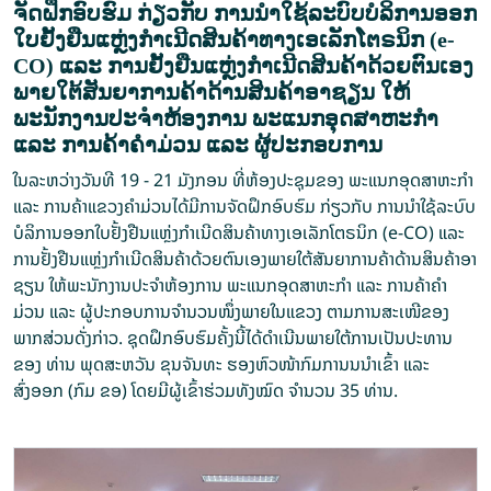
ຈັດຝຶກອົບຮົມ ກ່ຽວກັບ ການນໍາໃຊ້ລະບົບບໍລິການອອກ
ໃບຢັ້ງຢືນແຫຼ່ງກໍາເນີດສິນຄ້າທາງເອເລັກໂຕຣນິກ (e-
CO) ແລະ ການຢັ້ງຢືນແຫຼ່ງກຳເນີດສິນຄ້າດ້ວຍຕົນເອງ
ພາຍໃຕ້ສັນຍາການຄ້າດ້ານສິນຄ້າອາຊຽນ ໃຫ້
ພະນັກງານປະຈໍາຫ້ອງການ ພະແນກອຸດສາຫະກຳ
ແລະ ການຄ້າຄຳມ່ວນ ແລະ ຜູ້ປະກອບການ
ໃນລະຫວ່າງວັນທີ 19 - 21 ມັງກອນ ທີ່ຫ້ອງປະຊຸມຂອງ ພະແນກອຸດສາຫະກຳ
ແລະ ການຄ້າແຂວງຄຳມ່ວນໄດ້ມີການຈັດຝຶກອົບຮົມ ກ່ຽວກັບ ການນໍາໃຊ້ລະບົບ
ບໍລິການອອກໃບຢັ້ງຢືນແຫຼ່ງກໍາເນີດສິນຄ້າທາງເອເລັກໂຕຣນິກ (e-CO) ແລະ
ການຢັ້ງຢືນແຫຼ່ງກຳເນີດສິນຄ້າດ້ວຍຕົນເອງພາຍໃຕ້ສັນຍາການຄ້າດ້ານສິນຄ້າອາ
ຊຽນ ໃຫ້ພະນັກງານປະຈໍາຫ້ອງການ ພະແນກອຸດສາຫະກຳ ແລະ ການຄ້າຄຳ
ມ່ວນ ແລະ ຜູ້ປະກອບການຈຳນວນໜຶ່ງພາຍໃນແຂວງ ຕາມການສະເໜີຂອງ
ພາກສ່ວນດັ່ງກ່າວ. ຊຸດຝຶກອົບຮົມຄັ້ງນີ້ໄດ້ດຳເນີນພາຍໃຕ້ການເປັນປະທານ
ຂອງ ທ່ານ ພຸດສະຫວັນ ຂຸນຈັນທະ ຮອງຫົວໜ້າກົມການນນຳເຂົ້າ ແລະ
ສົ່ງອອກ (ກົມ ຂອ) ໂດຍມີຜູ້ເຂົ້າຮ່ວມທັງໝົດ ຈຳນວນ 35 ທ່ານ.