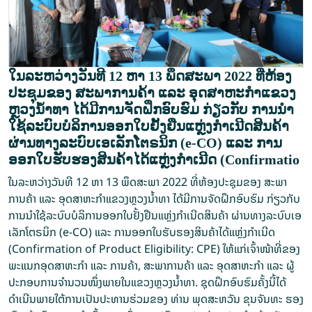
ໃນລະຫວ່າງວັນທີ 12 ຫາ 13 ພຶດສະພາ 2022 ທີ່ຫ້ອງ
ປະຊຸມຂອງ ສະພາການຄ້າ ແລະ ອຸດສາຫະກຳແຂວງ
ຫຼວງນ້ຳທາ ໄດ້ມີການຈັດຝຶກອົບຮົມ ກ່ຽວກັບ ການນຳ
ໃຊ້ລະບົບບໍລິການອອກໃບຢັ້ງຢືນແຫຼ່ງກໍາເນີດສິນຄ້າ
ຜ່ານທາງລະບົບເອເລັກໂຕຣນິກ (e-CO) ແລະ ການ
ອອກໃບຮັບຮອງສິນຄ້າໄດ້ແຫຼ່ງກໍາເນີດ (Confirmatio
ໃນລະຫວ່າງວັນທີ 12 ຫາ 13 ພຶດສະພາ 2022 ທີ່ຫ້ອງປະຊຸມຂອງ ສະພາ
ການຄ້າ ແລະ ອຸດສາຫະກຳແຂວງຫຼວງນ້ຳທາ ໄດ້ມີການຈັດຝຶກອົບຮົມ ກ່ຽວກັບ
ການນຳໃຊ້ລະບົບບໍລິການອອກໃບຢັ້ງຢືນແຫຼ່ງກໍາເນີດສິນຄ້າ ຜ່ານທາງລະບົບເອ
ເລັກໂຕຣນິກ (e-CO) ແລະ ການອອກໃບຮັບຮອງສິນຄ້າໄດ້ແຫຼ່ງກໍາເນີດ
(Confirmation of Product Eligibility: CPE) ໃຫ້ແກ່ເຈົ້າໜ້າທີ່ຂອງ
ພະແນກອຸດສາຫະກຳ ແລະ ການຄ້າ, ສະພາການຄ້າ ແລະ ອຸດສາຫະກຳ ແລະ ຜູ້
ປະກອບການຈຳນວນໜຶ່ງພາຍໃນແຂວງຫຼວງນ້ຳທາ. ຊຸດຝຶກອົບຮົມຄັ້ງນີ້ໄດ້
ດຳເນີນພາຍໃຕ້ການເປັນປະທານຮ່ວມຂອງ ທ່ານ ພຸດສະຫວັນ ຂຸນຈັນທະ ຮອງ