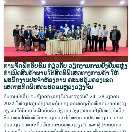
ການຈັດຝຶກອົບຮົມ ກ່ຽວກັບ ວຽກງານການຢັ້ງຢືນແຫຼ່ງ
ກໍາເນີດສິນຄ້າພາຍໃຕ້ສິດທິພິເສດທາງການຄ້າ ໃຫ້
ພະນັກງານປະຈໍາຫ້ອງການ ຄະນະຄຸ້ມຄອງເຂດ
ເສດຖະກິດພິເສດນະຄອນຫຼວງວຽງຈັນ
ກົມການນຳເຂົ້າ ແລະ ສົ່ງອອກ (ຂອ) ໃນລະຫວ່າງວັນທີ 24 - 28 ມັງກອນ
2022 ທີ່ຫ້ອງປະຊຸມຂອງຄະນະຄຸ້ມຄອງເຂດເສດຖະກິດພິເສດນະຄອນຫຼວງ
ວຽງຈັນ ໄດ້ມີການຈັດຝຶກອົບຮົມ ກ່ຽວກັບ ວຽກງານການຢັ້ງຢືນແຫຼ່ງກໍາເນີດ
ສິນຄ້າພາຍໃຕ້ສິດທິພິເສດທາງການຄ້າ ໃຫ້ພະນັກງານປະຈໍາຫ້ອງການ ຄະນະ
ຄຸ້ມຄອງເຂດເສດຖະກິດພິເສດນະຄອນຫຼວງວຽງຈັນ ແລະ ຜູ້ປະກອບການ
ຈຳນວນໜຶ່ງພາຍໃນເຂດເສດຖະກິດພິເສດ ຕາມການສະເໜີຂອງພາກສ່ວນດັ່ງ