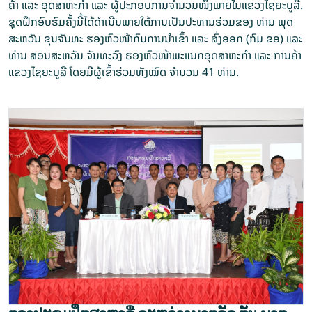
ຄ້າ ແລະ ອຸດ​ສາ​ຫະກຳ ແລະ ຜູ້​ປະ​ກອບ​ການ​ຈຳ​ນວນ​ໜຶ່ງ​ພາຍ​ໃນ​ແຂວງໄຊ​ຍະ​ບູ​ລີ.
ຊຸດຝຶກອົບຮົມຄັ້ງ​ນີ້ໄດ້ດຳເນີນພາຍໃຕ້ການເປັນປະທານ​ຮ່ວມຂອງ ທ່ານ ພຸດ​
ສະ​ຫວັນ ຂຸນ​ຈັນ​ທະ ຮອງຫົວໜ້າກົມກ​ານ​ນຳ​ເຂົ້າ ແລະ ສົ່ງ​ອອກ (ກົມ ຂອ) ແລະ
ທ່ານ ສອນ​ສະ​ຫວັນ ຈັນ​ທະ​ວົງ ຮອງຫົວໜ້າພະແນກອຸດສາຫະ​ກຳ ແລະ ການ​ຄ້າ​
ແຂວງ​ໄຊ​ຍະ​ບູ​ລີ ໂດຍມີຜູ້ເຂົ້າຮ່ວມທັງໝົດ ຈຳ​ນວນ 41 ທ່ານ.