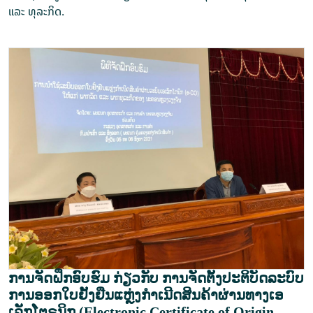
ແລະ ທຸລະກິດ.
ການຈັດຝຶກອົບຮົມ ກ່ຽວກັບ ການຈັດຕັ້ງປະຕິບັດລະບົບ
ການອອກໃບຢັ້ງຢືນແຫຼ່ງກຳເນີດສິນຄ້າຜ່ານທາງເອ
ເລັກໂຕຣນິກ (Electronic Certificate of Origin