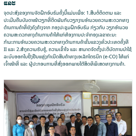
ແລະ
ຈຸດປະສົງຂອງການຈັດຝຶກອົບຮົມຄັ້ງນີ້ແມ່ນເພື່ອ: 1.ສືບຕໍ່ຕິດຕາມ ແລະ
ປະເມີນຄືນບັນດາໜ້າວຽກທີ່ຕິດພັນກັບວຽກງານອຳນວຍຄວາມສະດວກທາງ
ດ້ານການຄ້າທີ່ຍັງຄົງຄ້າງຈາກ ກອງປະຊຸມຝຶກອົບຮົມ ກ່ຽວກັບ ວຽກອຳນວຍ
ຄວາມສະດວກທາງດ້ານການຄ້າໃຫ້ແກ່ຫ້ອງການປະຈຳກອງເລຂາຄະນະ
ກຳມະການອຳນວຍຄວາມສະດວກທາງດ້ານການຄ້າຂັ້ນແຂວງທົ່ວປະເທດຄັ້ງທີ
II ແລະ 2.ສ້າງຄວາມຮັບຮູ້, ຄວາມເຂົ້າໃຈ ແລະ ສາມາດຈັດຕັ້ງປະຕິບັດການນໍາໃຊ້
ລະບົບອອກໃບຢັ້ງຢືນແຫຼ່ງກໍາເນີດສິນຄ້າທາງເອເລັກໂຕຣນິກ (e-CO) ໃຫ້ແກ່
ເຈົ້າໜ້າທີ່ ແລະ ຜູ້ປະກອບການທີ່ສົ່ງອອກພາຍໃຕ້ສິດທິພິເສດທາງການຄ້າ.