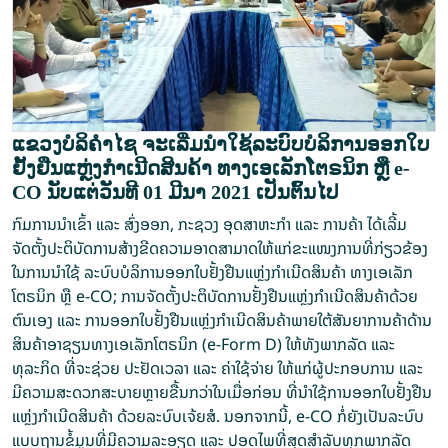
ແຂວງບໍລິຄຳໄຊ ຈະເລີ່ມນໍາໃຊ້ລະບົບບໍລິການອອກໃບ
ຢັ້ງຢືນແຫຼ່ງກໍາເນີດສິນຄ້າ ທາງເອເລັກໂຕຣນິກ ຫຼື e-
CO ນັບແຕ່ວັນທີ 01 ມີນາ 2021 ເປັນຕົ້ນໄປ
ກົມການນໍາເຂົ້າ ແລະ ສົ່ງອອກ, ກະຊວງ ອຸດສາຫະກໍາ ແລະ ການຄ້າ ໄດ້ເລີ້ມ
ຈັດຕັ້ງປະຕິບັດການສ້າງຂີດຄວາມອາດສາມາດໃຫ້ແກ່ຂະແໜງການທີ່ກ່ຽວຂ້ອງ
ໃນການນໍາໃຊ້ ລະບົບບໍລິການອອກໃບຢັ້ງຢືນແຫຼ່ງກໍາເນີດສິນຄ້າ ທາງເອເລັກ
ໂຕຣນິກ ຫຼື e-CO; ການຈັດຕັ້ງປະຕິບັດການຢັ້ງຢືນແຫຼ່ງກຳເນີດສິນຄ້າດ້ວຍ
ຕົນເອງ ແລະ ການອອກໃບຢັ້ງຢືນແຫຼ່ງກໍາເນີດສິນຄ້າພາຍໃຕ້ສັນຍາການຄ້າດ້ານ
ສິນຄ້າອາຊຽນທາງເອເລັກໂຕຣນິກ (e-Form D) ໃຫ້ທັງພາກລັດ ແລະ
ທຸລະກິດ ທີ່ຈະຊ່ວຍ ປະຢັດເວລາ ແລະ ຄ່າໃຊ້ຈ່າຍ ໃຫ້ແກ່ຜູ້ປະກອບການ ແລະ
ມີຄວາມສະດວກສະບາຍຫຼາຍຂື້ນກວ່າໃນເມື່ອກ່ອນ ທີ່ນຳໃຊ້ການອອກໃບຢັ້ງຢືນ
ແຫຼ່ງກຳເນີດສິນຄ້າ ດ້ວຍລະບົບເຈ້ຍສໍ. ນອກຈາກນີ້, e-CO ກໍ່ຍັງເປັນລະບົບ
ແບບຖານຂໍ້ມູນທີ່ມີຄວາມລະອຽດ ແລະ ປອດໄພທີ່ສຸດສຳລັບທຸກພາກລັດ