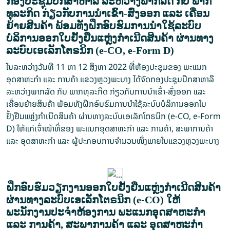
ກອງປະຊຸມປຶກສາຫາລື ລະຫວ່າງພາກລັດ ກັບ ພາກ
ທຸລະກິດ ກ່ຽວກັບການນໍາເຂົ້າ-ສົ່ງອອກ ແລະ ເຄື່ອນ
ຍ້າຍສິນຄ້າ ພ້ອມທັງຝຶກອົບຮົມການນຳໃຊ້ລະບົບ
ບໍລິການອອກໃບຢັ້ງຢືນແຫຼ່ງກໍາເນີດສິນຄ້າ ຜ່ານທາງ
ລະບົບເອເລັກໂຕຣນິກ (e-CO, e-Form D)
ໃນລະຫວ່າງວັນທີ 11 ຫາ 12 ສິງຫາ 2022 ທີ່ຫ້ອງປະຊຸມຂອງ ພະແນກ
ອຸດສາຫະກຳ ແລະ ການຄ້າ ແຂວງຫຼວງພະບາງ ໄດ້ຈັດກອງປະຊຸມປຶກສາຫາລື
ລະຫວ່າງພາກລັດ ກັບ ພາກທຸລະກິດ ກ່ຽວກັບການນໍາເຂົ້າ-ສົ່ງອອກ ແລະ
ເຄື່ອນຍ້າຍສິນຄ້າ ພ້ອມທັງຝຶກອົບຮົມການນຳໃຊ້ລະບົບບໍລິການອອກໃບ
ຢັ້ງຢືນແຫຼ່ງກໍາເນີດສິນຄ້າ ຜ່ານທາງລະບົບເອເລັກໂຕຣນິກ (e-CO, e-Form
D) ໃຫ້ແກ່ເຈົ້າໜ້າທີ່ຂອງ ພະແນກອຸດສາຫະກຳ ແລະ ການຄ້າ, ສະພາການຄ້າ
ແລະ ອຸດສາຫະກຳ ແລະ ຜູ້ປະກອບການຈຳນວນໜຶ່ງພາຍໃນແຂວງຫຼວງພະບາງ
ຝຶກອົບຮົມວຽກງານອອກໃບຢັ້ງຢືນແຫຼ່ງກໍາເນີດສິນຄ້າ
ຜ່ານທາງລະບົບເອເລັກໂຕຣນິກ (e-CO) ໃຫ້
ພະນັກງານປະຈໍາຫ້ອງການ ພະແນກອຸດສາຫະກຳ
ແລະ ການຄ້າ, ສະພາການຄ້າ ແລະ ອຸດສາຫະກຳ