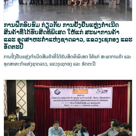
ການຝຶກອົບຮົມ ກ່ຽວກັບ ການຢັ້ງຢືນແຫຼ່ງກຳເນີດ
ສິນຄ້າທີ່ໄດ້ຮັບສິດທິພິເສດ ໃຫ້ແກ່ ສະພາການຄ້າ
ແລະ ອຸດສາຫະກຳແຫ່ງຊາດລາວ, ແຂວງເຊກອງ ແລະ
ອັດຕະປື
ການຢັ້ງຢືນແຫຼ່ງກຳເນີດສິນຄ້າທີ່ໄດ້ຮັບສິດທິພິເສດ ໃຫ້ແກ່ ສະພາການຄ້າ ແລະ
ອຸດສາຫະກຳແຫ່ງຊາດລາວ, ແຂວງເຊກອງ ແລະ ອັດຕະປື