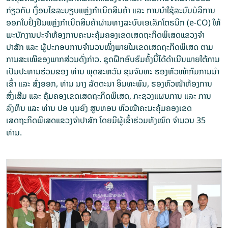
ກ່ຽວກັບ ເງື່ອນໄຂລະບຽບແຫຼ່ງກໍາເນີດສິນຄ້າ ແລະ ການນຳໃຊ້ລະບົບບໍລິການ
ອອກໃບຢັ້ງຢືນແຫຼ່ງກໍາເນີດສິນຄ້າຜ່ານທາງລະບົບເອເລັກໂຕຣນິກ (e-CO) ໃຫ້​​
ພະນັກງານປະຈໍາຫ້ອງການຄະ​ນະຄຸ້ມຄອງເຂດເສດຖະກິດພິເສດແຂວງຈໍາ
ປາສັກ ແລະ ຜູ້​ປະ​ກອບ​ການ​ຈຳ​ນວນ​ໜຶ່ງ​ພາຍ​ໃນ​ເຂດ​ເສດ​ຖະ​ກິດ​ພິ​ເສດ​ ຕາມ
ການ​ສະ​ເໜີ​ຂອງ​ພາກ​ສ່ວນ​ດັ່ງ​ກ່າວ. ຊຸດຝຶກອົບຮົມຄັ້ງ​ນີ້ໄດ້ດຳເນີນພາຍໃຕ້ການ
ເປັນປະທານ​ຮ່ວມຂອງ ທ່ານ ພຸດ​ສະ​ຫວັນ ຂຸນ​ຈັນ​ທະ ຮອງຫົວໜ້າກົມກ​ານ​ນຳ​
ເຂົ້າ ແລະ ສົ່ງ​ອອກ, ທ່ານ ນາງ ລັດຕະນາ ອິນທະພົນ, ຮອງ​ຫົວ​ໜ້າຫ້ອງການ
ສົ່ງເສີມ ແລະ ຄຸ້ມຄອງເຂດເສດຖະກິດພິເສດ, ກະຊວງແຜນການ ແລະ ການ
ລົງທຶນ ແລະ ທ່ານ ປອ ບຸນຍົງ ສູນທອນ ຫົວໜ້າຄະນະຄຸ້ມຄອງເຂດ
ເສດຖະກິດພິເສດແຂວງຈຳປາສັກ ໂດຍມີຜູ້ເຂົ້າຮ່ວມທັງໝົດ ຈຳ​ນວນ 35
ທ່ານ.